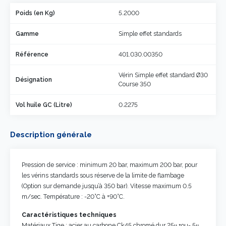
Poids (en Kg)
5.2000
Gamme
Simple effet standards
Référence
401.030.00350
Vérin Simple effet standard Ø30
Désignation
Course 350
Vol huile GC (Litre)
0.2275
Description générale
Pression de service : minimum 20 bar, maximum 200 bar, pour
les vérins standards sous réserve de la limite de flambage
(Option sur demande jusqu’à 350 bar). Vitesse maximum 0.5
m/sec. Température : -20°C à +90°C.
Caractéristiques techniques
Matériaux Tige : acier au carbone Ck45 chromé dur 25μ +ou- 5μ.