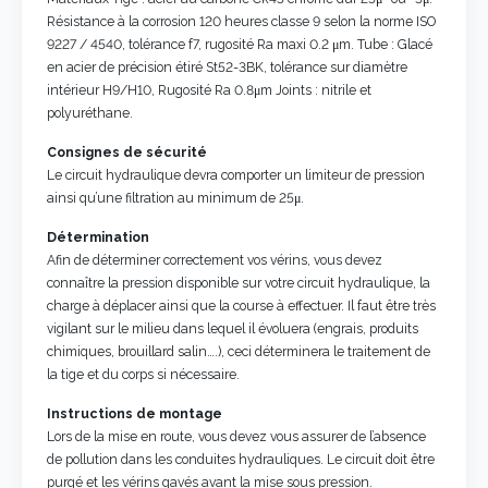
Résistance à la corrosion 120 heures classe 9 selon la norme ISO
9227 / 4540, tolérance f7, rugosité Ra maxi 0.2 μm. Tube : Glacé
en acier de précision étiré St52-3BK, tolérance sur diamètre
intérieur H9/H10, Rugosité Ra 0.8μm Joints : nitrile et
polyuréthane.
Consignes de sécurité
Le circuit hydraulique devra comporter un limiteur de pression
ainsi qu’une filtration au minimum de 25μ.
Détermination
Afin de déterminer correctement vos vérins, vous devez
connaître la pression disponible sur votre circuit hydraulique, la
charge à déplacer ainsi que la course à effectuer. Il faut être très
vigilant sur le milieu dans lequel il évoluera (engrais, produits
chimiques, brouillard salin….), ceci déterminera le traitement de
la tige et du corps si nécessaire.
Instructions de montage
Lors de la mise en route, vous devez vous assurer de l’absence
de pollution dans les conduites hydrauliques. Le circuit doit être
purgé et les vérins gavés avant la mise sous pression.