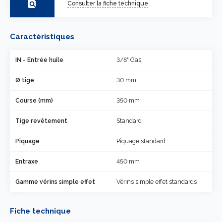
find_in_page
Consulter la fiche technique
Caractéristiques
IN - Entrée huile
3/8" Gas
Ø tige
30 mm
Course (mm)
350 mm
Tige revêtement
Standard
Piquage
Piquage standard
Entraxe
450 mm
Gamme vérins simple effet
Vérins simple effet standards
Fiche technique