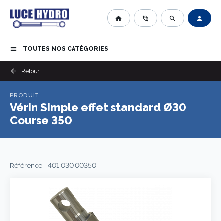
home
phone_in_talk
search
person
TOUTES NOS CATÉGORIES
menu
arrow_back
Retour
PRODUIT
Vérin Simple effet standard Ø30
Course 350
Référence : 401.030.00350