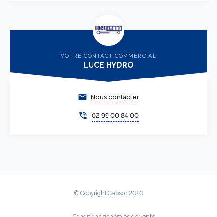
VOTRE CONTACT COMMERCIAL
LUCE HYDRO
email
Nous contacter
phone_in_talk
02 99 00 84 00
© Copyright Cabsoc 2020
Conditions générales de vente