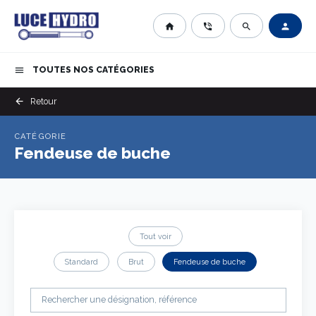
home
phone_in_talk
search
person
TOUTES NOS CATÉGORIES
menu
arrow_back
Retour
CATÉGORIE
Fendeuse de buche
Tout voir
Standard
Brut
Fendeuse de buche