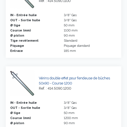
Ref. : 414.5090.1100
IN - Entrée huile
3/8" Gas
OUT - Sortie huile
3/8" Gas
Ø tige
50 mm
Course (mm)
1100 mm
Ø piston
90 mm
Tige revêtement
Standard
Piquage
Piquage standard
Entraxe
185 mm
Vérins double effet pour fendeuse de bûches
50x90 - Course 1200
Ref. : 414.5090.1200
IN - Entrée huile
3/8" Gas
OUT - Sortie huile
3/8" Gas
Ø tige
50 mm
Course (mm)
1200 mm
Ø piston
90 mm