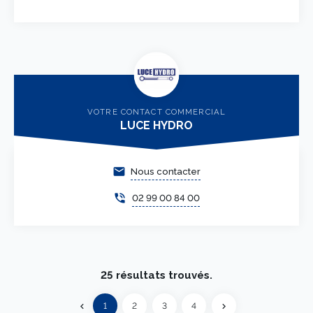
VOTRE CONTACT COMMERCIAL
LUCE HYDRO
email
Nous contacter
phone_in_talk
02 99 00 84 00
25 résultats trouvés.
Précédent
1
2
3
4
chevron_left
chevron_right
Suivant