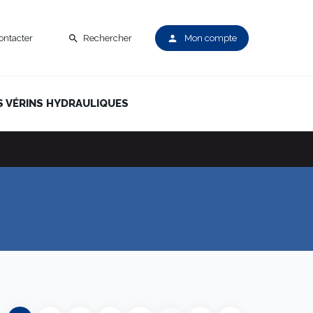
ontacter
Rechercher
Mon compte
search
person
S VÉRINS HYDRAULIQUES