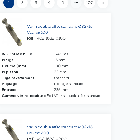
Précédent
more_horiz
1
2
3
4
5
107
eft
chevron_right
Suivant
Vérin double effet standard Ø32x16
Course 100
Ref. : 402.1632.0100
IN - Entrée huile
1/4" Gas
Ø tige
16 mm
Course (mm)
100 mm
Ø piston
32 mm
Tige revêtement
Standard
Piquage
Piquage standard
Entraxe
235 mm
Gamme vérins double effet
Vérins double effet standards
Vérin double effet standard Ø32x16
Course 200
Ref. : 402.1632.0200