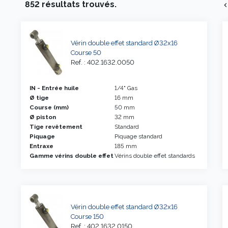
852 résultats trouvés.
chevron_l
Vérin double effet standard Ø32x16
Course 50
Ref. : 402.1632.0050
IN - Entrée huile
1/4" Gas
Ø tige
16 mm
Course (mm)
50 mm
Ø piston
32 mm
Tige revêtement
Standard
Piquage
Piquage standard
Entraxe
185 mm
Gamme vérins double effet
Vérins double effet standards
Vérin double effet standard Ø32x16
Course 150
Ref. : 402.1632.0150