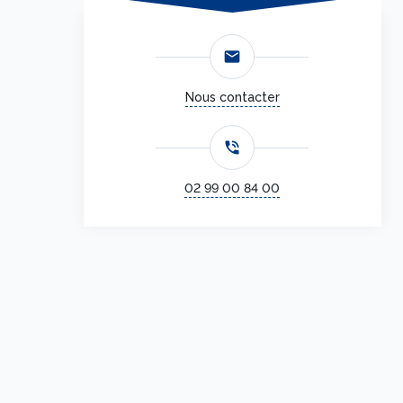
email
Nous contacter
phone_in_talk
02 99 00 84 00