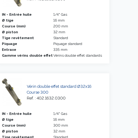
IN - Entrée huile
1/4" Gas
Ø tige
16 mm
Course (mm)
200 mm
Ø piston
32 mm
Tige revêtement
Standard
Piquage
Piquage standard
Entraxe
335 mm
Gamme vérins double effet
Vérins double effet standards
Vérin double effet standard Ø32x16
Course 300
Ref. : 402.1632.0300
IN - Entrée huile
1/4" Gas
Ø tige
16 mm
Course (mm)
300 mm
Ø piston
32 mm
Tige revêtement
Standard