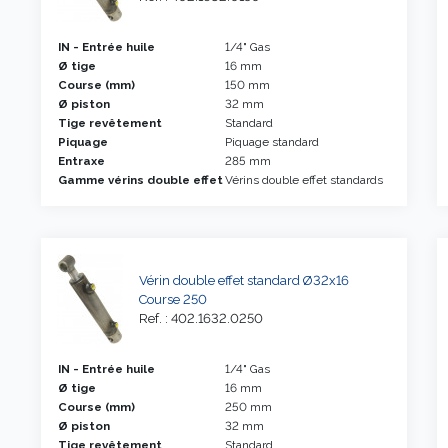
IN - Entrée huile
1/4" Gas
Ø tige
16 mm
Course (mm)
150 mm
Ø piston
32 mm
Tige revêtement
Standard
Piquage
Piquage standard
Entraxe
285 mm
Gamme vérins double effet
Vérins double effet standards
Vérin double effet standard Ø32x16
Course 250
Ref. : 402.1632.0250
IN - Entrée huile
1/4" Gas
Ø tige
16 mm
Course (mm)
250 mm
Ø piston
32 mm
Tige revêtement
Standard