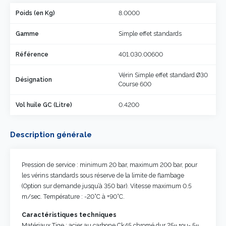
Poids (en Kg)
8.0000
Gamme
Simple effet standards
Référence
401.030.00600
Vérin Simple effet standard Ø30
Désignation
Course 600
Vol huile GC (Litre)
0.4200
Description générale
Pression de service : minimum 20 bar, maximum 200 bar, pour
les vérins standards sous réserve de la limite de flambage
(Option sur demande jusqu’à 350 bar). Vitesse maximum 0.5
m/sec. Température : -20°C à +90°C.
Caractéristiques techniques
Matériaux Tige : acier au carbone Ck45 chromé dur 25μ +ou- 5μ.