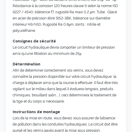
Résistance à la corrosion 120 heures classe 9 selon la norme ISO
9227 / 4540, tolérance f7, rugosité Ra maxi 0.2 μm. Tube : Glacé
en acier de précision étiré St52-3BK, tolérance sur diamètre
intérieur H9/H10, Rugosité Ra 0.8μm Joints : nitrile et
polyuréthane.
Consignes de sécurité
Le circuit hydraulique devra comporter un limiteur de pression
ainsi qu’une filtration au minimum de 25μ.
Détermination
Afin de déterminer correctement vos vérins, vous devez
connaître la pression disponible sur votre circuit hydraulique, la
charge à déplacer ainsi que la course à effectuer. Il faut être très
vigilant sur le milieu dans lequel il évoluera (engrais, produits
chimiques, brouillard salin….), ceci déterminera le traitement de
la tige et du corps si nécessaire.
Instructions de montage
Lors de la mise en route, vous devez vous assurer de l’absence
de pollution dans les conduites hydrauliques. Le circuit doit être
purgé et les vérins gavés avant la mise sous pression.