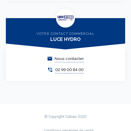
VOTRE CONTACT COMMERCIAL
LUCE HYDRO
email
Nous contacter
phone_in_talk
02 99 00 84 00
© Copyright Cabsoc 2020
Conditions générales de vente