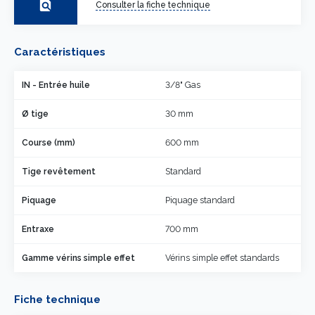
find_in_page
Consulter la fiche technique
Caractéristiques
IN - Entrée huile
3/8" Gas
Ø tige
30 mm
Course (mm)
600 mm
Tige revêtement
Standard
Piquage
Piquage standard
Entraxe
700 mm
Gamme vérins simple effet
Vérins simple effet standards
Fiche technique