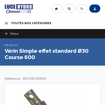
home
phone_in_talk
search
person
TOUTES NOS CATÉGORIES
menu
arrow_back
Retour
PRODUIT
Vérin Simple effet standard Ø30
Course 600
Référence : 401.030.00600