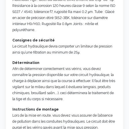
Résistance à la corrosion 120 heures classe 9 selon la norme ISO
9227 / 4540, tolérance f7, rugosité Ra maxi 0.2 μm. Tube : Glacé
en acier de précision étiré St52-3BK, tolérance sur diamètre
intérieur H9/H10, Rugosité Ra 0.8μm Joints : nitrile et
polyuréthane.
Consignes de sécurité
Le circuit hydraulique devra comporter un limiteur de pression
ainsi qu’une filtration au minimum de 25μ.
Détermination
Afin de déterminer correctement vos vérins, vous devez
connaître la pression disponible sur votre circuit hydraulique, la
charge à déplacer ainsi que la course à effectuer. Il faut être très
vigilant sur le milieu dans lequel il évoluera (engrais, produits
chimiques, brouillard salin….), ceci déterminera le traitement de
la tige et du corps si nécessaire.
Instructions de montage
Lors de la mise en route, vous devez vous assurer de l’absence
de pollution dans les conduites hydrauliques. Le circuit doit être
purgé et les vérins gavés avant la mise sous pression.