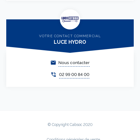
VOTRE CONTACT COMMERCIAL
LUCE HYDRO
email
Nous contacter
phone_in_talk
02 99 00 84 00
© Copyright Cabsoc 2020
Conditions générales de vente