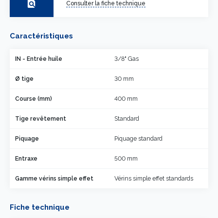
find_in_page
Consulter la fiche technique
Caractéristiques
IN - Entrée huile
3/8" Gas
Ø tige
30 mm
Course (mm)
400 mm
Tige revêtement
Standard
Piquage
Piquage standard
Entraxe
500 mm
Gamme vérins simple effet
Vérins simple effet standards
Fiche technique