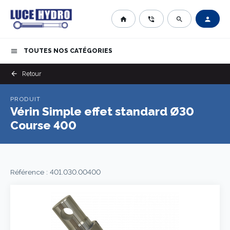
home
phone_in_talk
search
person
TOUTES NOS CATÉGORIES
menu
arrow_back
Retour
PRODUIT
Vérin Simple effet standard Ø30
Course 400
Référence : 401.030.00400