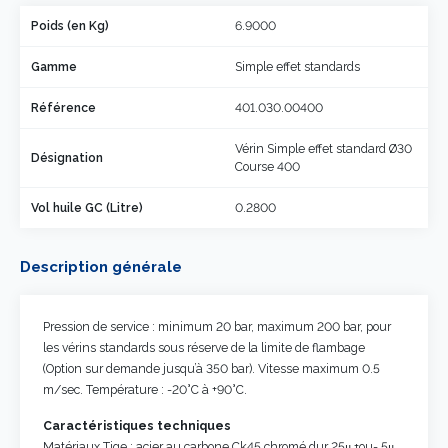
Poids (en Kg)
6.9000
Gamme
Simple effet standards
Référence
401.030.00400
Vérin Simple effet standard Ø30
Désignation
Course 400
Vol huile GC (Litre)
0.2800
Description générale
Pression de service : minimum 20 bar, maximum 200 bar, pour
les vérins standards sous réserve de la limite de flambage
(Option sur demande jusqu’à 350 bar). Vitesse maximum 0.5
m/sec. Température : -20°C à +90°C.
Caractéristiques techniques
Matériaux Tige : acier au carbone Ck45 chromé dur 25μ +ou- 5μ.