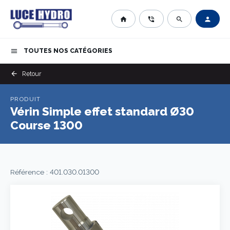
home
phone_in_talk
search
person
TOUTES NOS CATÉGORIES
menu
arrow_back
Retour
PRODUIT
Vérin Simple effet standard Ø30
Course 1300
Référence : 401.030.01300