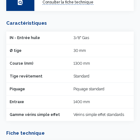
find_in_page
Consulter la fiche technique
Caractéristiques
IN - Entrée huile
3/8" Gas
Ø tige
30 mm
Course (mm)
1300 mm
Tige revêtement
Standard
Piquage
Piquage standard
Entraxe
1400 mm
Gamme vérins simple effet
Vérins simple effet standards
Fiche technique