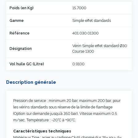
Poids (en Kg)
15.7000
Gamme
Simple effet standards
Référence
401.030.01300
Vérin Simple effet standard Ø30
Désignation
Course 1300
Vol huile GC (Litre)
0.9100
Description générale
Pression de service : minimum 20 bar, maximum 200 bar, pour
les vérins standards sous réserve de la limite de flambage
(Option sur demande jusqu’à 350 bar). Vitesse maximum 0.5
m/sec. Température : -20°C à +90°C.
Caractéristiques techniques
Matériaux Tige : acier au carbone Ck45 chromé dur 25μ +ou- 5μ.