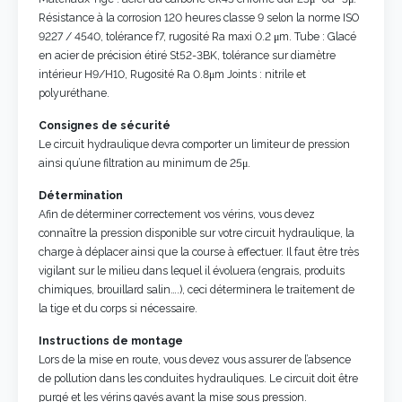
Résistance à la corrosion 120 heures classe 9 selon la norme ISO
9227 / 4540, tolérance f7, rugosité Ra maxi 0.2 μm. Tube : Glacé
en acier de précision étiré St52-3BK, tolérance sur diamètre
intérieur H9/H10, Rugosité Ra 0.8μm Joints : nitrile et
polyuréthane.
Consignes de sécurité
Le circuit hydraulique devra comporter un limiteur de pression
ainsi qu’une filtration au minimum de 25μ.
Détermination
Afin de déterminer correctement vos vérins, vous devez
connaître la pression disponible sur votre circuit hydraulique, la
charge à déplacer ainsi que la course à effectuer. Il faut être très
vigilant sur le milieu dans lequel il évoluera (engrais, produits
chimiques, brouillard salin….), ceci déterminera le traitement de
la tige et du corps si nécessaire.
Instructions de montage
Lors de la mise en route, vous devez vous assurer de l’absence
de pollution dans les conduites hydrauliques. Le circuit doit être
purgé et les vérins gavés avant la mise sous pression.