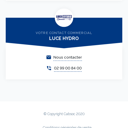
VOTRE CONTACT COMMERCIAL
LUCE HYDRO
email
Nous contacter
phone_in_talk
02 99 00 84 00
© Copyright Cabsoc 2020
Conditions générales de vente