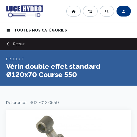
home
phone_in_talk
search
person
TOUTES NOS CATÉGORIES
menu
arrow_back
Retour
PRODUIT
Vérin double effet standard
Ø120x70 Course 550
Référence : 402.7012.0550