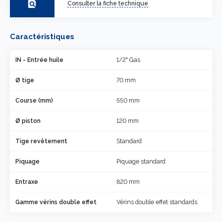
find_in_page
Consulter la fiche technique
Caractéristiques
IN - Entrée huile
1/2" Gas
Ø tige
70 mm
Course (mm)
550 mm
Ø piston
120 mm
Tige revêtement
Standard
Piquage
Piquage standard
Entraxe
820 mm
Gamme vérins double effet
Vérins double effet standards