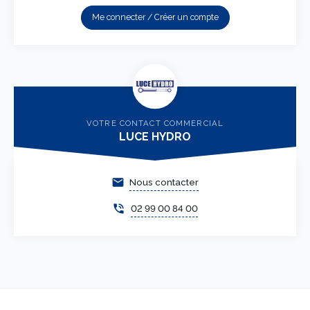
Me connecter / Créer un compte
VOTRE CONTACT COMMERCIAL
LUCE HYDRO
email
Nous contacter
phone_in_talk
02 99 00 84 00