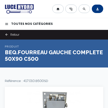
home
phone_in_talk
search
person
TOUTES NOS CATÉGORIES
menu
arrow_back
Retour
PRODUIT
BEQ.FOURREAU GAUCHE COMPLETE
50X90 C500
Référence : 417.010.B500SD