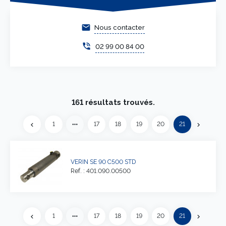
email
Nous contacter
phone_in_talk
02 99 00 84 00
161 résultats trouvés.
Suivant
more_horiz
1
17
18
19
20
21
chevron_left
chevron_right
Précédent
VERIN SE 90 C500 STD
Ref. : 401.090.00500
Suivant
more_horiz
1
17
18
19
20
21
chevron_left
chevron_right
Précédent