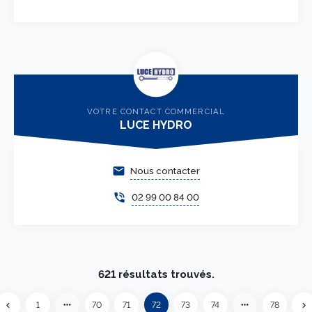
VOTRE CONTACT COMMERCIAL
LUCE HYDRO
email
Nous contacter
phone_in_talk
02 99 00 84 00
621 résultats trouvés.
more_horiz
more_horiz
1
70
71
72
73
74
78
chevron_left
chevron_right
Précédent
Su