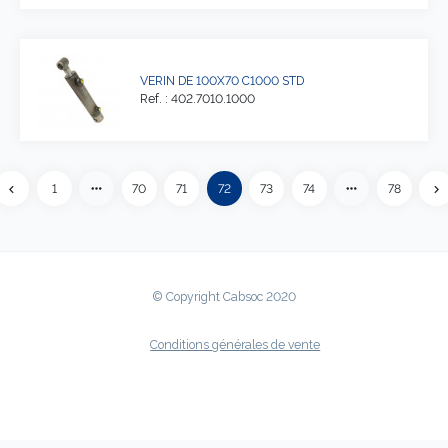
VERIN DE 100X70 C1000 STD
Ref. : 402.7010.1000
more_horiz
more_horiz
1
70
71
72
73
74
78
chevron_left
chevron_right
Précédent
Su
© Copyright Cabsoc 2020
Conditions générales de vente