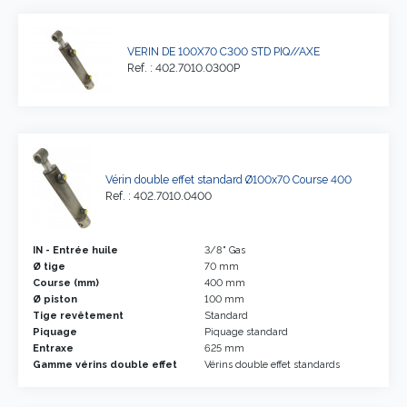
VERIN DE 100X70 C300 STD PIQ//AXE
Ref. : 402.7010.0300P
Vérin double effet standard Ø100x70 Course 400
Ref. : 402.7010.0400
IN - Entrée huile
3/8" Gas
Ø tige
70 mm
Course (mm)
400 mm
Ø piston
100 mm
Tige revêtement
Standard
Piquage
Piquage standard
Entraxe
625 mm
Gamme vérins double effet
Vérins double effet standards