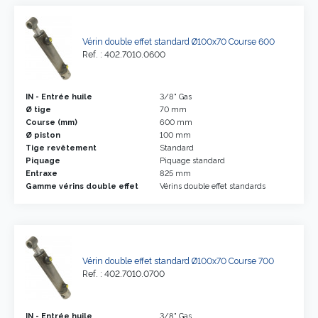
Vérin double effet standard Ø100x70 Course 600
Ref. : 402.7010.0600
IN - Entrée huile
3/8" Gas
Ø tige
70 mm
Course (mm)
600 mm
Ø piston
100 mm
Tige revêtement
Standard
Piquage
Piquage standard
Entraxe
825 mm
Gamme vérins double effet
Vérins double effet standards
Vérin double effet standard Ø100x70 Course 700
Ref. : 402.7010.0700
IN - Entrée huile
3/8" Gas