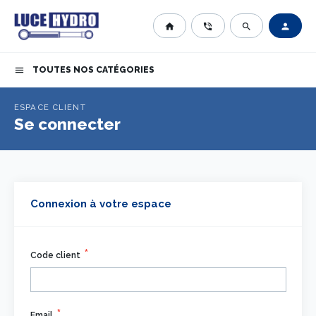
home
phone_in_talk
search
person
TOUTES NOS CATÉGORIES
menu
ESPACE CLIENT
Se connecter
Connexion à votre espace
Code client
Email